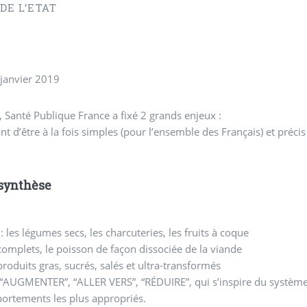
DE L’ETAT
on a vu le jour en janvier 2019
 Santé Publique France a fixé 2 grands enjeux :
t d’être à la fois simples (pour l’ensemble des Français) et précis
 synthèse
 les légumes secs, les charcuteries, les fruits à coque
 complets, le poisson de façon dissociée de la viande
produits gras, sucrés, salés et ultra-transformés
“AUGMENTER”, “ALLER VERS”, “RÉDUIRE”, qui s’inspire du système 
portements les plus appropriés.