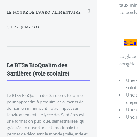
taux min
Le poids
LE MONDE DE L’AGRO-ALIMENTAIRE
QUIZ- QCM-EXO
2- L
La glace
congélat
Le BTSa BioQualim des
Sardières (voie scolaire)
Une s
solub
Une s
Le BTSA BioQualim des Sardières te forme
d’épa
pour apprendre à produire les aliments de
demain en minimisant notre impact sur
Une é
l’environnement. Le lycée des Sardières est
Une m
une formation publique, semestrialisée, qui
grâce à son ouverture internationale te
permet de découvrir le monde (Italie, Inde et