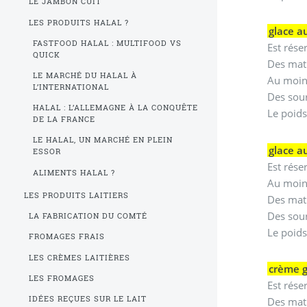
LE JAMBON CUIT
LES PRODUITS HALAL ?
glace au
FASTFOOD HALAL : MULTIFOOD VS
Est rése
QUICK
Des mati
LE MARCHÉ DU HALAL À
Au moins
L’INTERNATIONAL
Des sour
HALAL : L’ALLEMAGNE À LA CONQUÊTE
Le poids
DE LA FRANCE
LE HALAL, UN MARCHÉ EN PLEIN
glace a
ESSOR
Est rése
ALIMENTS HALAL ?
Au moin
LES PRODUITS LAITIERS
Des mati
Des sour
LA FABRICATION DU COMTÉ
Le poids
FROMAGES FRAIS
LES CRÈMES LAITIÈRES
crème g
LES FROMAGES
Est rése
IDÉES REÇUES SUR LE LAIT
Des mati