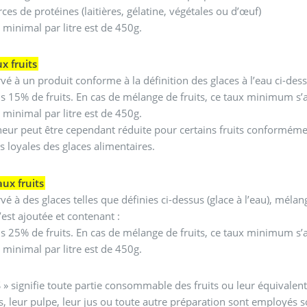
ces de protéines (laitières, gélatine, végétales ou d’œuf)
 minimal par litre est de 450g.
x fruits
rvé à un produit conforme à la définition des glaces à l’eau ci-des
 15% de fruits. En cas de mélange de fruits, ce taux minimum s’
 minimal par litre est de 450g.
neur peut être cependant réduite pour certains fruits conformémen
s loyales des glaces alimentaires.
aux fruits
rvé à des glaces telles que définies ci-dessus (glace à l’eau), mél
’est ajoutée et contenant :
 25% de fruits. En cas de mélange de fruits, ce taux minimum s’
 minimal par litre est de 450g.
 » signifie toute partie consommable des fruits ou leur équivalent 
ts, leur pulpe, leur jus ou toute autre préparation sont employés so