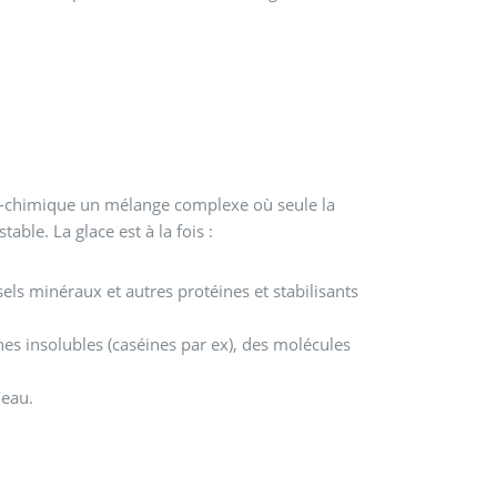
co-chimique un mélange complexe où seule la
able. La glace est à la fois :
 sels minéraux et autres protéines et stabilisants
nes insolubles (caséines par ex), des molécules
’eau.