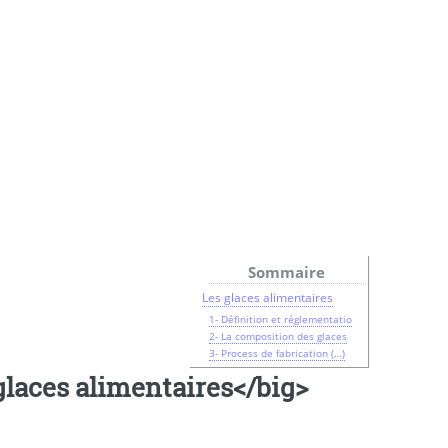
Sommaire
Les glaces alimentaires
1- Définition et réglementatio
2- La composition des glaces
3- Process de fabrication (…)