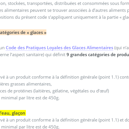
ion, stockées, transportées, distribuées et consommées sous for
es alimentaires peuvent se trouver associées à d’autres aliments 
ositions du présent code s’appliquent uniquement à la partie « gl
catégories de « glaces »
l existe un
Code des Pratiques Loyales des Glaces Alimentaires
(qui n’
erne l’aspect sanitaire) qui définit
9 grandes catégories de produ
rvé à un produit conforme à la définition générale (point 1.1) con
ères grasses alimentaires,
ces de protéines (laitières, gélatine, végétales ou d’œuf)
 minimal par litre est de 450g.
l’eau, glaçon
rvé à un produit conforme à la définition générale (point 1.1) et do
 minimal par litre est de 450g.