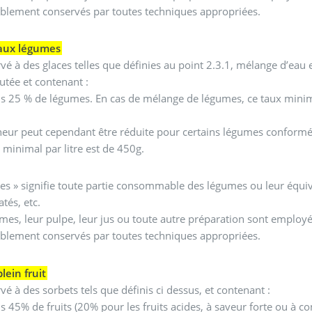
blement conservés par toutes techniques appropriées.
aux légumes
rvé à des glaces telles que définies au point 2.3.1, mélange d’eau
outée et contenant :
s 25 % de légumes. En cas de mélange de légumes, ce taux mini
neur peut cependant être réduite pour certains légumes conformé
 minimal par litre est de 450g.
s » signifie toute partie consommable des légumes ou leur équival
tés, etc.
mes, leur pulpe, leur jus ou toute autre préparation sont employés 
blement conservés par toutes techniques appropriées.
lein fruit
rvé à des sorbets tels que définis ci dessus, et contenant :
 45% de fruits (20% pour les fruits acides, à saveur forte ou à co