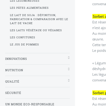
LES LÉGUMINEUSES
convena
LES PÂTES ALIMENTAIRES
LE LAIT DE SOJA : DÉFINITION,
Sorbet 
FABRICATION & COMPARAISON AVEC LE
Est rése
LAIT DE VACHE
n’est aj
LES LAITS VÉGÉTAUX OU VÉGANES
Au moin
LES CONFITURES
œuvre.
Cette te
LE JUS DE POMMES
Le poids
INNOVATIONS
« Légume
déshydra
NUTRITION
Les légu
convena
QUALITÉ
Sorbet p
SÉCURITÉ
Est rése
Au moins
UN MONDE ECO-RESPONSABLE