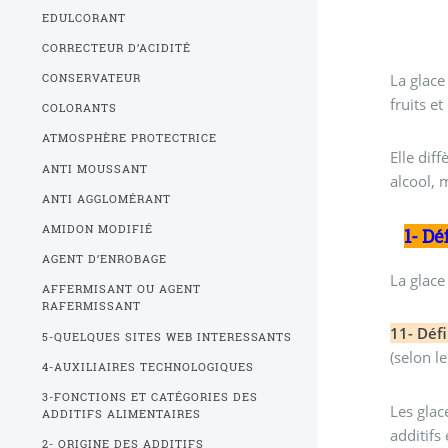
EDULCORANT
CORRECTEUR D’ACIDITÉ
La glace 
CONSERVATEUR
fruits e
COLORANTS
ATMOSPHÈRE PROTECTRICE
Elle dif
ANTI MOUSSANT
alcool, 
ANTI AGGLOMÉRANT
AMIDON MODIFIÉ
1- Dé
AGENT D’ENROBAGE
La glace
AFFERMISANT OU AGENT
RAFERMISSANT
11- Déf
5-QUELQUES SITES WEB INTERESSANTS
(selon l
4-AUXILIAIRES TECHNOLOGIQUES
3-FONCTIONS ET CATÉGORIES DES
Les glac
ADDITIFS ALIMENTAIRES
additifs
2- ORIGINE DES ADDITIFS