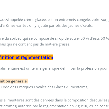
aussi appelée crème glacée, est un entremets congelé, voire surgelé, élabo
t d’arômes variés ; on y ajoute parfois des jaunes d’œufs.
fère du sorbet, qui se compose de sirop de sucre (50 % d’eau, 50 %
mais qui ne contient pas de matière grasse.
finition et réglementation
 alimentaire est un terme générique défini par la profession pour
inition générale
e Code des Pratiques Loyales des Glaces Alimentaires)
es alimentaires sont des denrées dans la composition desquelles p
 et arômes) autorisé par la réglementation en vigueur, d’une cons