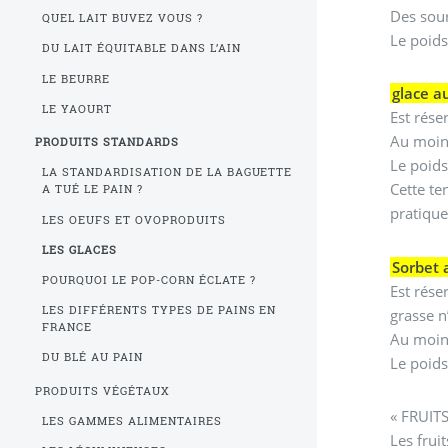
Des sour
QUEL LAIT BUVEZ VOUS ?
Le poids
DU LAIT ÉQUITABLE DANS L’AIN
LE BEURRE
glace au
LE YAOURT
Est rése
Au moins
PRODUITS STANDARDS
Le poids
LA STANDARDISATION DE LA BAGUETTE
Cette te
A TUÉ LE PAIN ?
pratique
LES OEUFS ET OVOPRODUITS
LES GLACES
Sorbet 
POURQUOI LE POP-CORN ÉCLATE ?
Est rése
LES DIFFÉRENTS TYPES DE PAINS EN
grasse n
FRANCE
Au moins
DU BLÉ AU PAIN
Le poids
PRODUITS VÉGÉTAUX
« FRUITS
LES GAMMES ALIMENTAIRES
Les frui