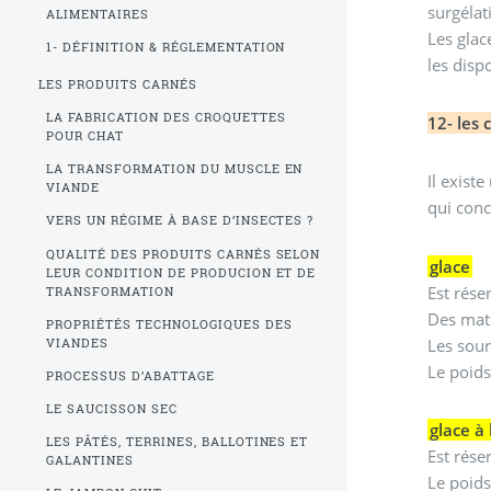
surgélat
ALIMENTAIRES
Les glac
1- DÉFINITION & RÉGLEMENTATION
les disp
LES PRODUITS CARNÉS
LA FABRICATION DES CROQUETTES
12- les 
POUR CHAT
LA TRANSFORMATION DU MUSCLE EN
I
VIANDE
qui conc
VERS UN RÉGIME À BASE D’INSECTES ?
QUALITÉ DES PRODUITS CARNÉS SELON
glace
LEUR CONDITION DE PRODUCION ET DE
Est rése
TRANSFORMATION
Des mati
PROPRIÉTÉS TECHNOLOGIQUES DES
Les sour
VIANDES
Le poids
PROCESSUS D’ABATTAGE
LE SAUCISSON SEC
glace à 
LES PÂTÉS, TERRINES, BALLOTINES ET
Est rése
GALANTINES
Le poids