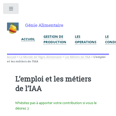
Toggle
Génie Alimentaire
GESTION DE
LES
LE
ACCUEIL
PRODUCTION
OPERATIONS
COND
Accueil
>
Le Monde de l’Agro-Alimentaire
>
Les Métiers de l’IAA
>
L’emploi
et les métiers de l’IAA
L’emploi et les métiers
de l’IAA
N’hésitez pas à apporter votre contribution si vous le
désirez ;)