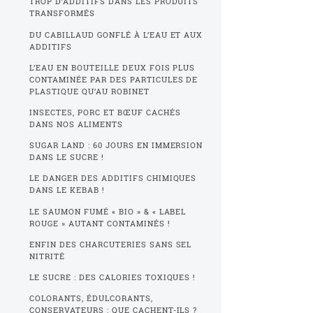
TROP D’ADDITIFS DANS LES PRODUITS
TRANSFORMÉS
DU CABILLAUD GONFLÉ À L’EAU ET AUX
ADDITIFS
L’EAU EN BOUTEILLE DEUX FOIS PLUS
CONTAMINÉE PAR DES PARTICULES DE
PLASTIQUE QU’AU ROBINET
INSECTES, PORC ET BŒUF CACHÉS
DANS NOS ALIMENTS
SUGAR LAND : 60 JOURS EN IMMERSION
DANS LE SUCRE !
LE DANGER DES ADDITIFS CHIMIQUES
DANS LE KEBAB !
LE SAUMON FUMÉ « BIO » & « LABEL
ROUGE » AUTANT CONTAMINÉS !
ENFIN DES CHARCUTERIES SANS SEL
NITRITÉ
LE SUCRE : DES CALORIES TOXIQUES !
COLORANTS, ÉDULCORANTS,
CONSERVATEURS : QUE CACHENT-ILS ?