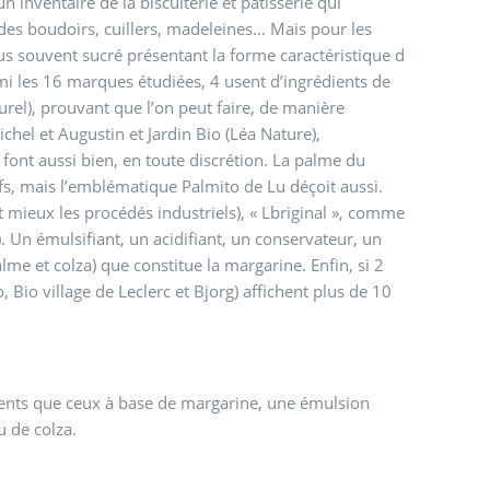
 des boudoirs, cuillers, madeleines... Mais pour les
plus souvent sucré présentant la forme caractéristique d
armi les 16 marques étudiées, 4 usent d’ingrédients de
turel), prouvant que l’on peut faire, de manière
chel et Augustin et Jardin Bio (Léa Nature),
) font aussi bien, en toute discrétion. La palme du
fs, mais l’emblématique Palmito de Lu déçoit aussi.
 mieux les procédés industriels), « Lbriginal », comme
s). Un émulsiﬁant, un acidiﬁant, un conservateur, un
lme et colza) que constitue la margarine. Enﬁn, si 2
, Bio village de Leclerc et Bjorg) afﬁchent plus de 10
ients que ceux à base de margarine, une émulsion
u de colza.