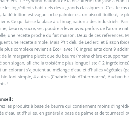
s...Le Syndicat national de la biscuiterie française a établi un inventaire de la biscuiterie et pâtisserie qui
e les ingrédients habituels des « grands classiques ». C’est le cas
, la déﬁnition est vague : « Le palmier est un biscuit ﬁuilleté, le 
ier ». Ce qui laisse la place à « l’imagination » des industriels. P
rine, beurre, sucre, sel, poudre à lever avec parfois de l’arôme na
elle, une recette proche du fait maison. Deux de ces références, Mi
uent une recette simple. Mais P’tit déli, de Leclerc, et Bisson (bio
le plus complexe revient à Eco+ avec 16 ingrédients dont 9 additi
c de la margarine plutôt que du beurre (moins chère et supportant
é son slogan, aﬂiche la troisième plus longue liste (12 ingrédient
 un colorant s’ajoutent au mélange d’eau et d’huiles végétales (pa
 bio font simple, 4 autres (Chabrior bio d’întermarché, Auchan bio
nts !
nseil :
ez les produits à base de beurre qui contiennent moins d’ingréd
 d’eau et d’huiles, en général à base de palme et de tournesol o