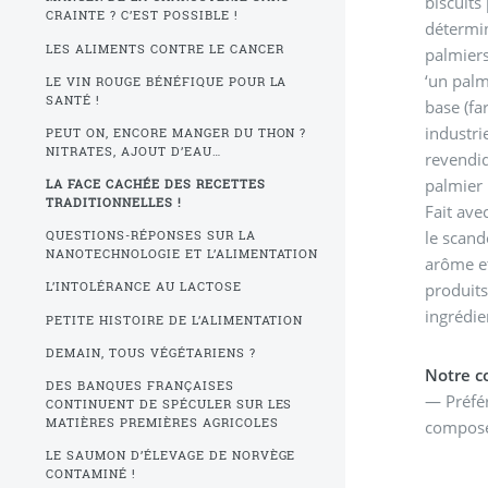
biscuits palmier
CRAINTE ? C’EST POSSIBLE !
détermin
LES ALIMENTS CONTRE LE CANCER
palmiers
‘un palm
LE VIN ROUGE BÉNÉFIQUE POUR LA
SANTÉ !
base (fa
industri
PEUT ON, ENCORE MANGER DU THON ?
NITRATES, AJOUT D’EAU…
revendiq
palmier 
LA FACE CACHÉE DES RECETTES
TRADITIONNELLES !
Fait ave
le scand
QUESTIONS-RÉPONSES SUR LA
NANOTECHNOLOGIE ET L’ALIMENTATION
arôme et
produits
L’INTOLÉRANCE AU LACTOSE
ingrédie
PETITE HISTOIRE DE L’ALIMENTATION
DEMAIN, TOUS VÉGÉTARIENS ?
Notre co
DES BANQUES FRANÇAISES
— Préfér
CONTINUENT DE SPÉCULER SUR LES
MATIÈRES PREMIÈRES AGRICOLES
composée
LE SAUMON D’ÉLEVAGE DE NORVÈGE
CONTAMINÉ !