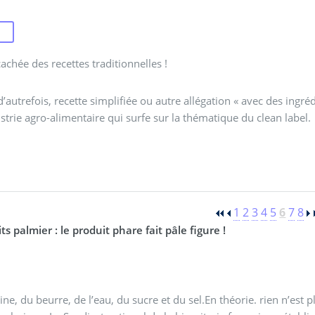
cachée des recettes traditionnelles !
d’autrefois, recette simplifiée ou autre allégation « avec des ingr
ustrie agro-alimentaire qui surfe sur la thématique du clean label.
1
2
3
4
5
6
7
8
5- Biscuits palmier : le produit phare fait pâle figure !
rine, du beurre, de l’eau, du sucre et du sel.En théorie. rien n’est 