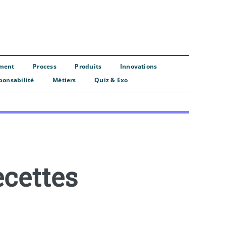
ment
Process
Produits
Innovations
ponsabilité
Métiers
Quiz & Exo
ecettes