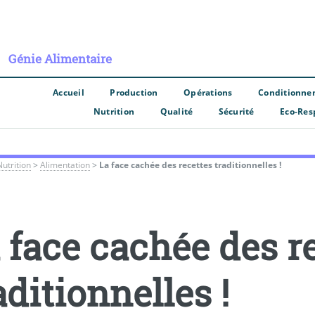
Génie Alimentaire
Accueil
Production
Opérations
Conditionne
Nutrition
Qualité
Sécurité
Eco-Res
Nutrition
>
Alimentation
>
La face cachée des recettes traditionnelles !
 face cachée des r
aditionnelles !