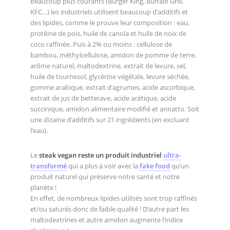
beaucoup plus courants (Burger King, Buffalo Grill,
KFC…) les industriels utilisent beaucoup d’additifs et
des lipides, comme le prouve leur composition : eau,
protéine de pois, huile de canola et huile de noix de
coco raffinée. Puis à 2% ou moins : cellulose de
bambou, méthylcellulose, amidon de pomme de terre,
arôme naturel, maltodextrine, extrait de levure, sel,
huile de tournesol, glycérine végétale, levure séchée,
gomme arabique, extrait d’agrumes, acide ascorbique,
extrait de jus de betterave, acide acétique, acide
succinique, amidon alimentaire modifié et annatto. Soit
une dizaine d’additifs sur 21 ingrédients (en excluant
l’eau).
Le
steak vegan reste un produit industriel
ultra-
transformé
qui a plus à voir avec la
fake food
qu’un
produit naturel qui préserve notre santé et notre
planète !
En effet, de nombreux lipides utilisés sont trop raffinés
et/ou saturés donc de faible qualité ! D’autre part les
maltodextrines et autre amidon augmente l’indice