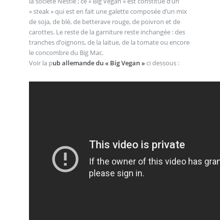
la société Nestlé ; ce « Big Vegan » est constitué d’un
« steak » qui est en fait une galette composée d’un mix
de soja, de blé, de betterave rouge, de poivron et de
carottes. Le reste de la garniture reste inchangée : des
tranches d’oignons, de la laitue, de la tomate ou encore
le concombre du Big Mac.
Voir la p
ub allemande du « Big Vegan »
ci dessous :