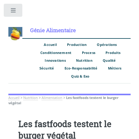
Toggle
Génie Alimentaire
Accueil
Production
Opérations
Conditionnement
Process
Produits
Innovations
Nutrition
Qualité
Sécurité
Eco-Responsabilité
Métiers
Quiz & Exo
Accueil
>
Nutrition
>
Alimentation
>
Les fastfoods testent le burger
végétal
Les fastfoods testent le
burger végétal