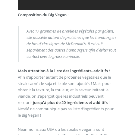
Composition du Big Vegan
:
Avec 17 grammes de protéines végétales par galette,
elle possède autant de protéines que les hamburgers
de bœuf classiques de McDonald’s. Il est cuit
séparément des autres hamburgers afin d’éviter tout
contact avec la graisse animale.
Mais Attention à la liste des ingrédients- additifs !
Afin d’apporter autant de protéines végétales que le
steak carné : le soja et le blé sont ajoutés ! Mais pour
obtenir la texture, la couleur, et la saveur imitant la
viande, on s’aperçoit que les industriels peuvent
recourir
jusqu’à plus de 20 ingrédients et additifs
!
Nestlé ne communique pas sa liste d’ingrédients pour
le Big Vegan !
Néanmoins aux USA où les steaks « vegan » sont